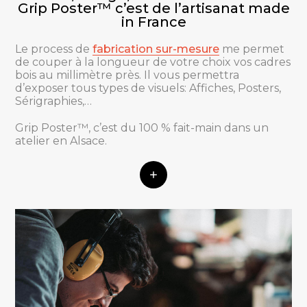
Grip Poster™ c’est de l’artisanat made
in France
Le process de
fabrication sur-mesure
me permet
de couper à la longueur de votre choix vos cadres
bois au millimètre près. Il vous permettra
d’exposer tous types de visuels: Affiches, Posters,
Sérigraphies,…
Grip Poster™, c’est du 100 % fait-main dans un
atelier en Alsace.