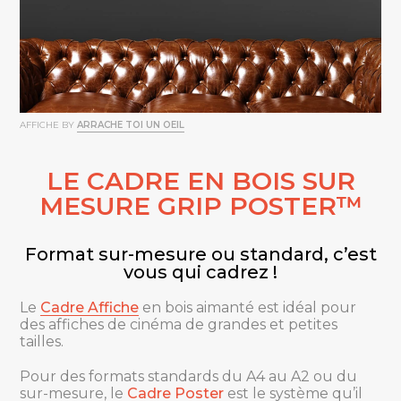
AFFICHE BY
ARRACHE TOI UN OEIL
LE CADRE EN BOIS SUR
MESURE GRIP POSTER™
Format sur-mesure ou standard, c’est
vous qui cadrez !
Le
Cadre Affiche
en bois aimanté est idéal pour
des affiches de cinéma de grandes et petites
tailles.
Pour des formats standards du A4 au A2 ou du
sur-mesure, le
Cadre Poster
est le système qu’il