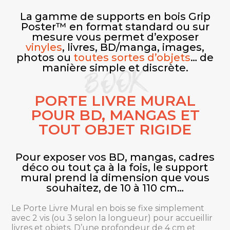
La gamme de supports en bois Grip
Poster™ en format standard ou sur
mesure vous permet d’exposer
vinyles
, livres, BD/manga, images,
photos ou
toutes sortes d’objets
… de
BOOK
manière simple et discrète.
PORTE LIVRE MURAL
POUR BD, MANGAS ET
TOUT OBJET RIGIDE
Pour exposer vos BD, mangas, cadres
déco ou tout ça à la fois, le support
mural prend la dimension que vous
souhaitez, de 10 à 110 cm…
Le Porte Livre Mural en bois se fixe simplement
avec 2 vis (ou 3 selon la longueur) pour accueillir
livres et objets. D’une profondeur de 4 cm et