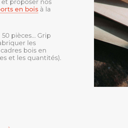
 et proposer nos
orts en bois
à la
 50 pièces… Grip
abriquer les
cadres bois en
s et les quantités).