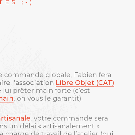
ES ;-)
re commande globale, Fabien fera
ire l’association
Libre Objet (CAT)
 lui prêter main forte (c’est
main
, on vous le garantit).
rtisanale
, votre commande sera
ans un délai « artisanalement »
a charge de travail de l’atelier (qui