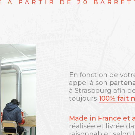
E À PARTIR DE 20 BARRETT
En fonction de vot
appel à son
partena
à Strasbourg afin de
toujours
100% fait 
Made in France et a
réalisée et livrée d
raisonnable : selon l