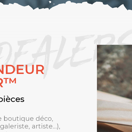
DEALER
NDEUR
ER™
pièces
e boutique déco,
aleriste, artiste…),